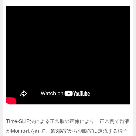
Time-SLIP法による正常脳の画像により、正常例で髄液
がMonro孔を経て、第3脳室から側脳室に逆流する様子