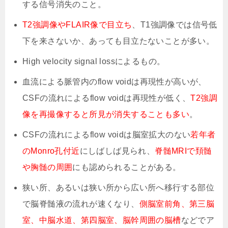
する信号消失のこと。
T2強調像やFLAIR像で目立ち
、T1強調像では信号低
下を来さないか、あっても目立たないことが多い。
High velocity signal lossによるもの。
血流による脈管内のflow voidは再現性が高いが、
CSFの流れによるflow voidは再現性が低く、
T2強調
像を再撮像すると所見が消失することも多い
。
CSFの流れによるflow voidは脳室拡大のない
若年者
のMonro孔付近
にしばしば見られ、
脊髄MRIで頚髄
や胸髄の周囲
にも認められることがある。
狭い所、あるいは狭い所から広い所へ移行する部位
で脳脊髄液の流れが速くなり、
側脳室前角、第三脳
室、中脳水道、第四脳室、脳幹周囲の脳槽
などでア