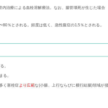
管内治療による血栓溶解療法。なお、腸管壊死が生じた場合
〜80％とされる。頻度は低く、急性腹症の1.5％とされる。
める。
まる。
多く塞栓症
より広範
な(小腸、上行ならびに横行結腸)領域が