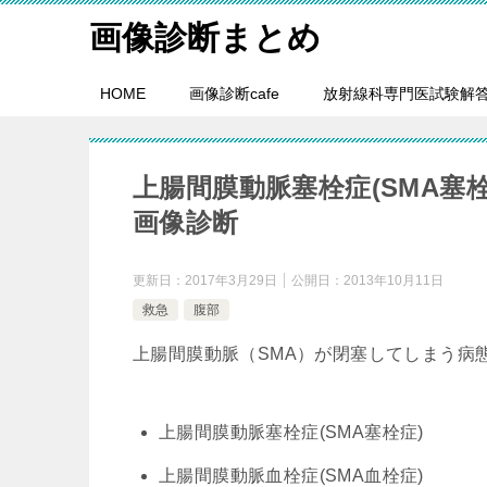
画像診断まとめ
HOME
画像診断cafe
放射線科専門医試験解
上腸間膜動脈塞栓症(SMA塞栓
画像診断
更新日：
2017年3月29日
公開日：
2013年10月11日
救急
腹部
上腸間膜動脈（SMA）が閉塞してしまう病
上腸間膜動脈塞栓症(SMA塞栓症)
上腸間膜動脈血栓症(SMA血栓症)