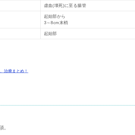
虚血(壊死)に至る腸管
起始部から
3～8cm末梢
起始部
像、治療まとめ！
。
須。