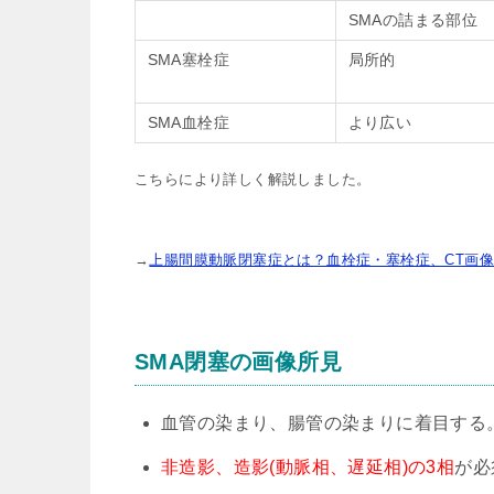
SMAの詰まる部位
SMA塞栓症
局所的
SMA血栓症
より広い
こちらにより詳しく解説しました。
→
上腸間膜動脈閉塞症とは？血栓症・塞栓症、CT画
SMA閉塞の画像所見
血管の染まり、腸管の染まりに着目する
非造影、造影(動脈相、遅延相)の3相
が必