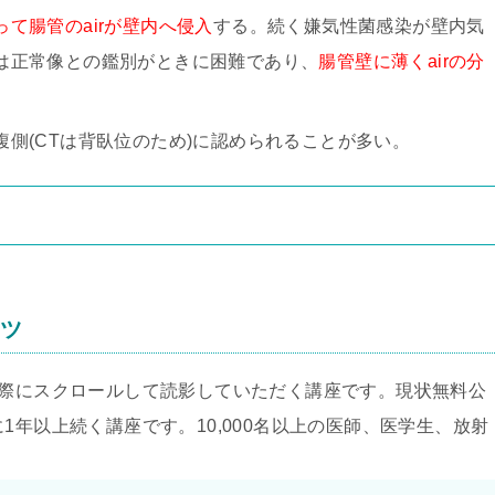
て腸管のairが壁内へ侵入
する。続く嫌気性菌感染が壁内気
は正常像との鑑別がときに困難であり、
腸管壁に薄くairの分
側(CTは背臥位のため)に認められることが多い。
ンツ
実際にスクロールして読影していただく講座です。現状無料公
1年以上続く講座です。10,000名以上の医師、医学生、放射