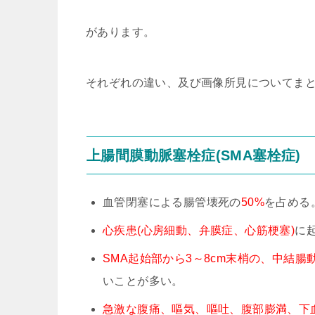
があります。
それぞれの違い、及び画像所見についてま
上腸間膜動脈塞栓症(SMA塞栓症)
血管閉塞による腸管壊死の
50%
を占める
心疾患(心房細動、弁膜症、心筋梗塞)
に
SMA起始部から3～8cm末梢の、中結腸
いことが多い。
急激な腹痛、嘔気、嘔吐、腹部膨満、下