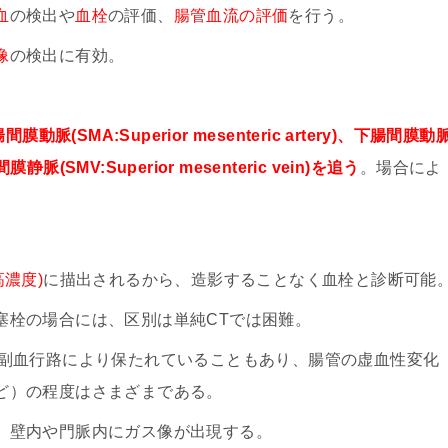
血
の検出や
血栓
の評価、
腸管血流の評価
を行う。
像
の検出に有効。
腸間膜動脈(SMA:Superior mesenteric artery)、下腸間膜動
、上腸間膜静脈(SMV:Superior mesenteric vein)を追う
。場合によ
濃度)
に描出されるから、造影することなく血栓と診断可能
塞栓の場合には、区別は単純CTでは困難。
側副血行路により保たれていることもあり、腸管の虚血性変化
ど）の程度はさまざまである。
、壁内や門脈内にガス像が出現する。