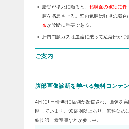
腸管が壊死に陥ると、
粘膜面の破綻に伴っ
腫を増悪させる。壁内気腫は軽度の場合
布
が診断に重要である。
肝内門脈ガスは血流に乗って辺縁部かつ腹
ご案内
腹部画像診断を学べる無料コンテ
4日に1日朝6時に症例が配信され、画像を
開しています。90症例以上あり、無料なのに
線技師、看護師などが参加中。