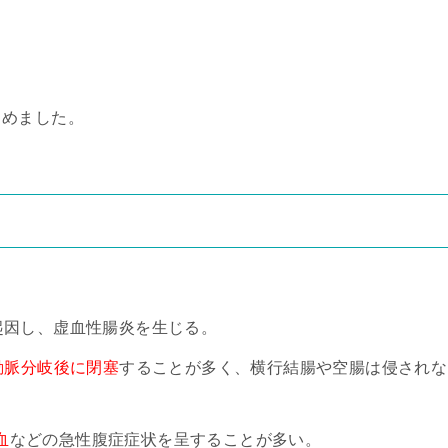
とめました。
。
起因し、虚血性腸炎を生じる。
動脈分岐後に閉塞
することが多く、横行結腸や空腸は侵されな
血
などの急性腹症症状を呈することが多い。