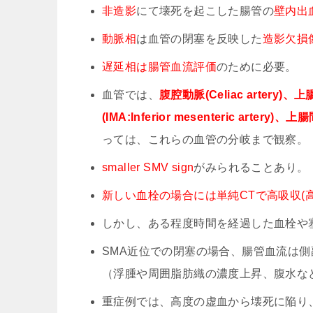
非造影
にて壊死を起こした腸管の
壁内出
動脈相
は血管の閉塞を反映した
造影欠損
遅延相は腸管血流評価
のために必要。
血管では、
腹腔動脈(Celiac artery)、上
(IMA:Inferior mesenteric artery)
っては、これらの血管の分岐まで観察。
smaller SMV sign
がみられることあり。
新しい血栓の場合には単純CTで高吸収(高
しかし、ある程度時間を経過した血栓や
SMA近位での閉塞の場合、腸管血流は
（浮腫や周囲脂肪織の濃度上昇、腹水な
重症例では、高度の虚血から壊死に陥り