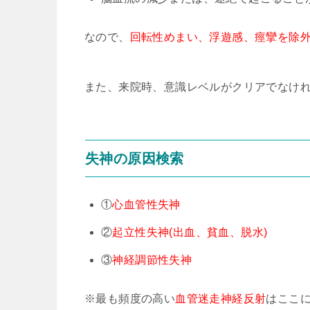
なので、
回転性めまい、浮遊感、痙攣を除
また、来院時、意識レベルがクリアでなけ
失神の原因検索
①
心血管性失神
②
起立性失神(出血、貧血、脱水)
③
神経調節性失神
※最も頻度の高い
血管迷走神経反射
はここ