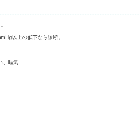
る。
mmHg以上の低下なら診断。
い、嘔気