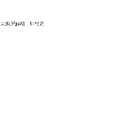
、大動脈解離、肺梗塞