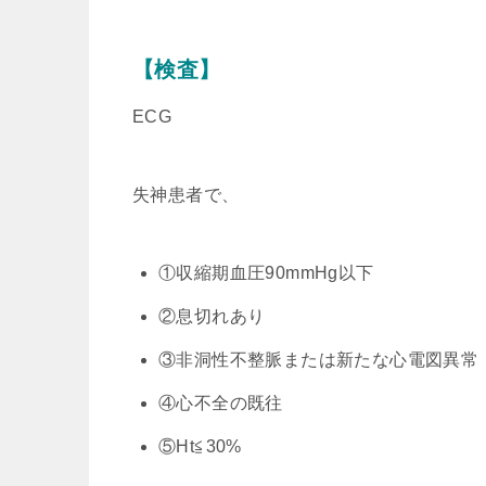
【検査】
ECG
失神患者で、
①収縮期血圧90mmHg以下
②息切れあり
③非洞性不整脈または新たな心電図異常
④心不全の既往
⑤Ht≦30%