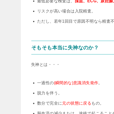
最低必要な検査は、
採血、ECG、尿妊娠
リスクが高い場合は入院精査。
ただし、若年1回目で原因不明なら精査
そもそも本当に失神なのか？
失神とは・・・
一過性の
(瞬間的な)意識消失発作
。
脱力を伴う。
数分で完全に
元の状態に戻る
もの。
脳血流の減少または、途絶で起こること