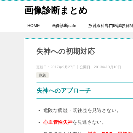
画像診断まとめ
HOME
画像診断cafe
放射線科専門医試験解
失神への初期対応
更新日：
2017年9月27日
公開日：
2013年10月10日
救急
失神へのアプローチ
危険な病歴・既往歴を見逃さない。
心血管性失神
を見逃さない。