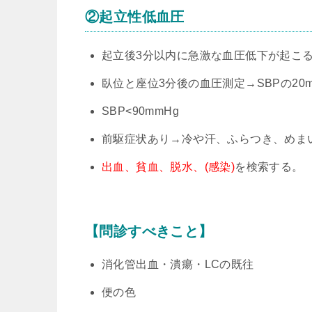
②起立性低血圧
起立後3分以内に急激な血圧低下が起こ
臥位と座位3分後の血圧測定→SBPの20
SBP<90mmHg
前駆症状あり→冷や汗、ふらつき、めま
出血、貧血、脱水、(感染)
を検索する。
【問診すべきこと】
消化管出血・潰瘍・LCの既往
便の色