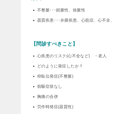
不整脈･･･頻脈性、徐脈性
器質疾患･･･弁膜疾患、心筋症、心不全
【問診すべきこと】
心疾患のリスク(心不全など) ・老人
どのように発症したか？
仰臥位発症(不整脈)
前駆症状なし
胸痛の合併
労作時発症(器質性)