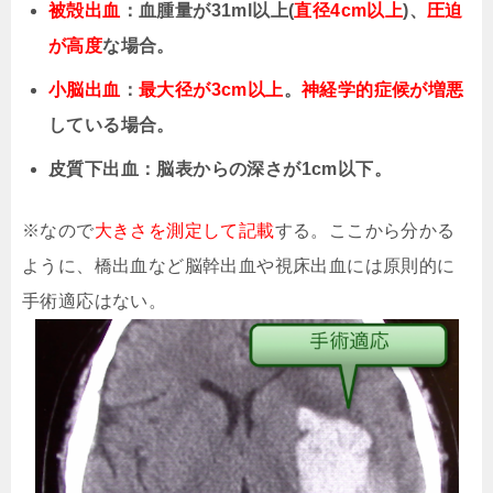
被殻出血
：血腫量が31ml以上(
直径4cm以上
)、
圧迫
が高度
な場合。
小脳出血
：
最大径が3cm以上
。
神経学的症候が増悪
している場合。
皮質下出血：脳表からの深さが1cm以下。
※なので
大きさを測定して記載
する。ここから分かる
ように、橋出血など脳幹出血や視床出血には原則的に
手術適応はない。