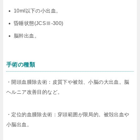
10ml以下の小出血。
昏睡状態(JCSⅢ-300)
脳幹出血。
手術の種類
・開頭血腫除去術：皮質下や被殻、小脳の大出血。脳
ヘルニア改善目的など。
・定位的血腫除去術：穿頭範囲が限局的。被殻出血や
小脳出血。