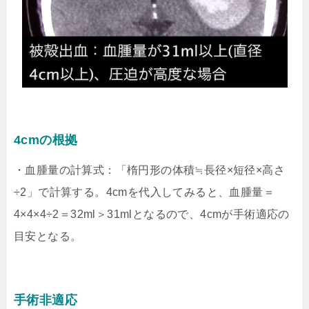
4cmの根拠
・血腫量の計算式：「楕円形の体積≒長径×短径×高さ
÷2」で計算する。4cmを代入してみると、血腫量＝
4×4×4÷2＝32ml＞31mlとなるので、4cmが手術適応の
目安となる。
手術非適応