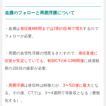
血腫のフォローと周囲浮腫について
・血腫は
発症後6時間までは2割の症例で増大
するので
フォローが必要。
・周囲の血管性浮腫の増悪をきたすので、
発症直後に
症状が安定していても、初回CTの6-12時間後
に経過観
察の2回目の撮影が必要。
・
周囲浮腫
は発症時は軽微だが、
3〜5日後に最大
とな
る。その後、CTでは、3〜4週間で等吸収となる（嚢胞
化する）。