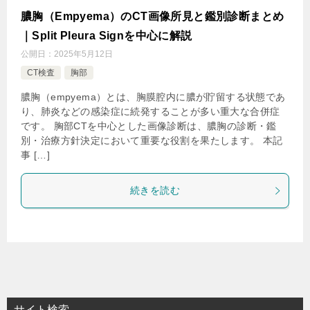
膿胸（Empyema）のCT画像所見と鑑別診断まとめ
｜Split Pleura Signを中心に解説
公開日：
2025年5月12日
CT検査
胸部
膿胸（empyema）とは、胸膜腔内に膿が貯留する状態であ
り、肺炎などの感染症に続発することが多い重大な合併症
です。 胸部CTを中心とした画像診断は、膿胸の診断・鑑
別・治療方針決定において重要な役割を果たします。 本記
事 […]
続きを読む
サイト検索