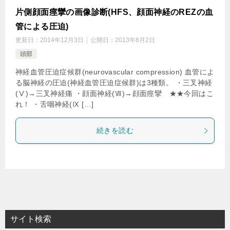
片側顔面痙攣の画像診断(HFS、顔面神経のREZの血
管による圧迫)
更新日：
2014年12月3日
公開日：
2013年8月2日
頭部
神経血管圧迫症候群(neurovascular compression) 血管によ
る脳神経の圧迫(神経血管圧迫症候群)は3種類。 ・三叉神経
(Ⅴ)→三叉神経痛 ・顔面神経(Ⅶ)→顔面痙攣 ★★今回はこ
れ！ ・舌咽神経(Ⅸ […]
続きを読む
サイト検索