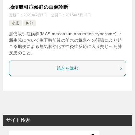
胎便吸引症候群の画像診断
更新日：
2021年2月7日
公開日：
2015年5月12日
小児
胸部
胎便吸引症候群(MAS:meconium aspiration syndrome) ・
新生児において生下時前後の羊水の気道への誤嚥により起
こる胎便による無気肺や化学性炎症反応に入り交じった肺
疾患のこと。
続きを読む
サイト検索