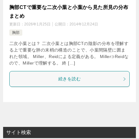
胸部CTで重要な二次小葉と小葉から見た所見の分布
まとめ
更新日：
2026年1月25日
公開日：
2014年12月24日
胸部
二次小葉とは？ 二次小葉とは胸部CTの陰影の分布を理解す
る上で重要な肺の末梢の構造のことで、小葉間隔壁に囲ま
れた領域。 Miller、Reidによる定義がある。 Miller∋Reidな
ので、Millerで理解する。 終 […]
続きを読む
サイト検索