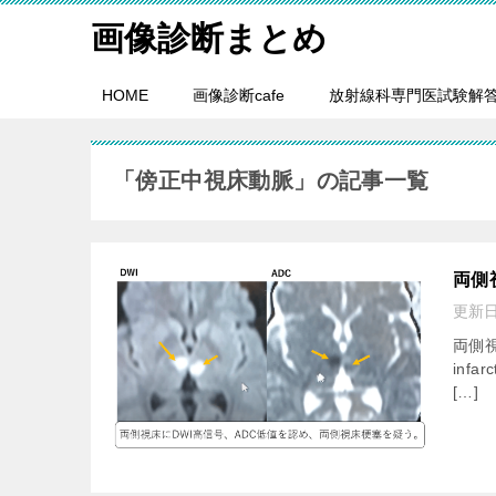
画像診断まとめ
HOME
画像診断cafe
放射線科専門医試験解
「傍正中視床動脈」の記事一覧
両側
更新
両側視床
inf
[…]