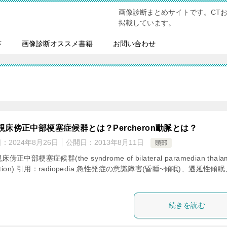
画像診断まとめサイトです。CT
掲載しています。
答
画像診断オススメ書籍
お問い合わせ
視床傍正中部梗塞症候群とは？Percheron動脈とは？
日：
2024年8月26日
公開日：
2013年8月11日
頭部
傍正中部梗塞症候群(the syndrome of bilateral paramedian thala
arction) 引用：radiopedia 急性発症の意識障害(昏睡~傾眠)、遷延性傾
続きを読む