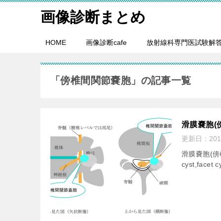
画像診断まとめ
HOME
画像診断cafe
放射線科専門医試験解
「傍椎間関節嚢胞」の記事一覧
滑膜嚢胞(
更新日：
20
滑膜嚢胞(傍椎間関節
cyst,facet c