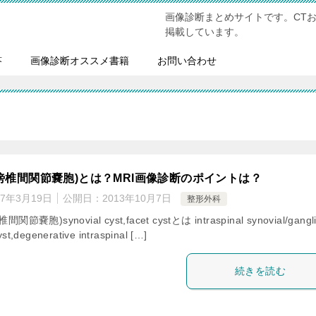
画像診断まとめサイトです。CT
掲載しています。
答
画像診断オススメ書籍
お問い合わせ
傍椎間関節嚢胞)とは？MRI画像診断のポイントは？
17年3月19日
公開日：
2013年10月7日
整形外科
嚢胞)synovial cyst,facet cystとは intraspinal synovial/gangl
yst,degenerative intraspinal […]
続きを読む