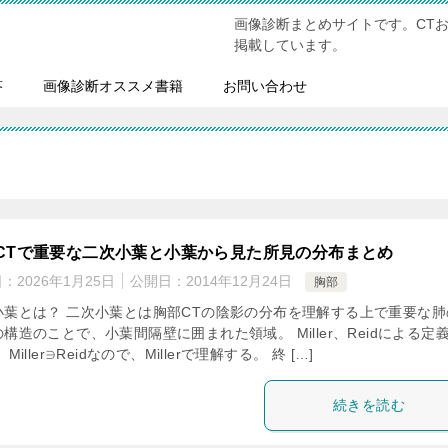
画像診断まとめサイトです。CT
掲載しています。
答
画像診断オススメ書籍
お問い合わせ
CTで重要な二次小葉と小葉から見た所見の分布まとめ
日：
2026年1月25日
公開日：
2014年12月24日
胸部
小葉とは？ 二次小葉とは胸部CTの陰影の分布を理解する上で重要な肺
構造のことで、小葉間隔壁に囲まれた領域。 Miller、Reidによる定
Miller∋Reidなので、Millerで理解する。 終 […]
続きを読む