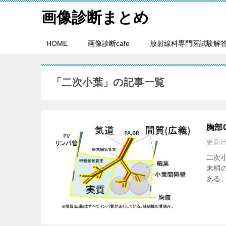
画像診断まとめ
HOME
画像診断cafe
放射線科専門医試験解
「二次小葉」の記事一覧
胸部
更新
二次
末梢の
ある。 