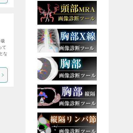
呼吸
って
とな