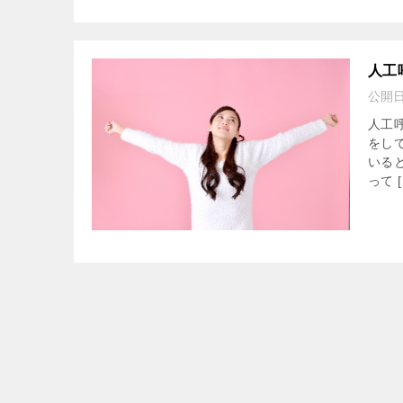
人工
公開
人工
をし
いる
って [