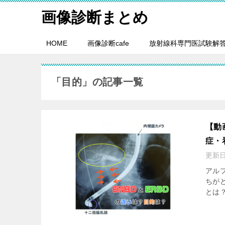
画像診断まとめ
HOME
画像診断cafe
放射線科専門医試験解
「目的」の記事一覧
【動
症・
更新
アル
ちが
とは？