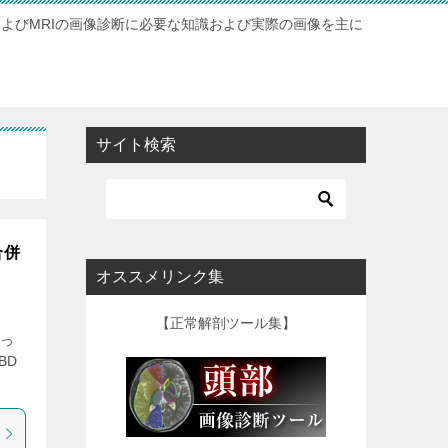
およびMRIの画像診断に必要な知識および実際の画像を主に
サイト検索
合併
オススメリンク集
【正常解剖ツール集】
どっ
BD