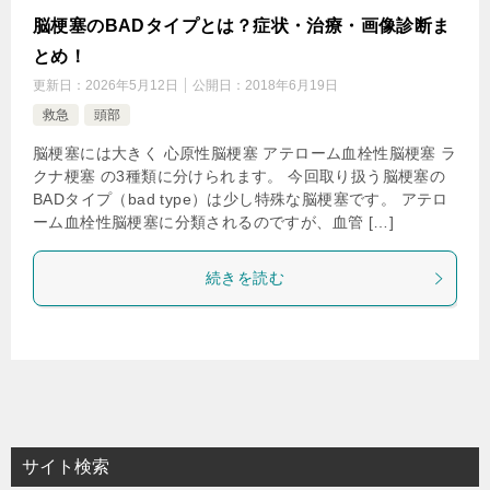
脳梗塞のBADタイプとは？症状・治療・画像診断ま
とめ！
更新日：
2026年5月12日
公開日：
2018年6月19日
救急
頭部
脳梗塞には大きく 心原性脳梗塞 アテローム血栓性脳梗塞 ラ
クナ梗塞 の3種類に分けられます。 今回取り扱う脳梗塞の
BADタイプ（bad type）は少し特殊な脳梗塞です。 アテロ
ーム血栓性脳梗塞に分類されるのですが、血管 […]
続きを読む
サイト検索