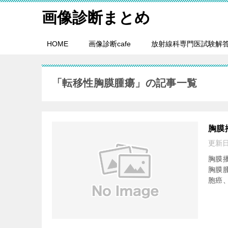
画像診断まとめ
HOME
画像診断cafe
放射線科専門医試験解
「転移性胸膜腫瘍」の記事一覧
胸膜
更新
胸膜播種
胸膜
胞癌、