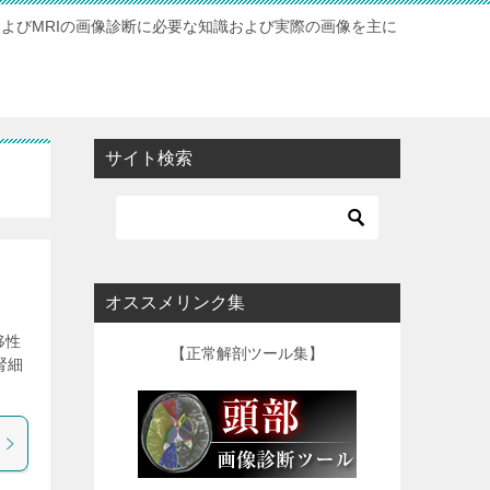
およびMRIの画像診断に必要な知識および実際の画像を主に
サイト検索
オススメリンク集
転移性
【正常解剖ツール集】
腎細