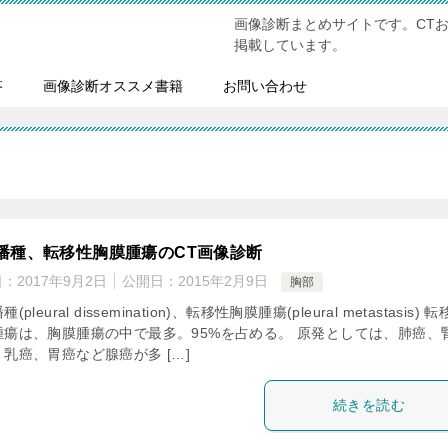
画像診断まとめサイトです。CT
掲載しています。
答
画像診断オススメ書籍
お問い合わせ
播種、転移性胸膜腫瘍のCT画像診断
日：
2017年9月2日
公開日：
2015年2月9日
胸部
(pleural dissemination)、転移性胸膜腫瘍(pleural metastasis) 
腫瘍は、胸膜腫瘍の中で最多。95%を占める。 原発としては、肺癌、
乳癌、胃癌など腺癌が多 […]
続きを読む