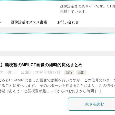
画像診断まとめサイトです。CT
掲載しています。
答
画像診断オススメ書籍
お問い合わせ
】脳梗塞のMRI,CT画像の経時的変化まとめ
23年5月3日
公開日：
2014年3月17日
救急
頭部
こるとCTやMRIと言った画像で診断を行いますが、この信号のパター
するごとに変化します。 そのパターンを抑えることにより、この信号
時期であろう！と脳梗塞が起こってからのおおまかな時間 […]
続きを読む