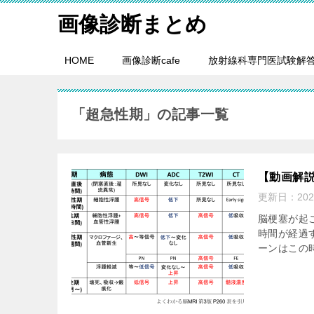
画像診断まとめ
HOME
画像診断cafe
放射線科専門医試験解
「超急性期」の記事一覧
【動画解説
更新日：
20
脳梗塞が起
時間が経過
ーンはこの