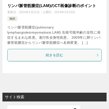
リンパ脈管筋腫症(LAM)のCT画像診断のポイント
更新日：
2024年1月21日
公開日：
2014年2月10日
胸部
リンパ脈管筋腫症(pulmonary
lymphangioleiomyomatosis:LAM) 生殖可能年齢の女性に発
症するまれな疾患。進行性全身性疾患。 2009年に肺リンパ
脈管筋腫症からリンパ脈管筋腫症へ名称変更。 […]
続きを読む
サイト検索