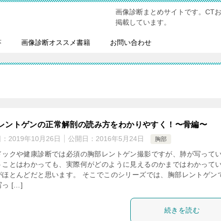
画像診断まとめサイトです。CT
掲載しています。
答
画像診断オススメ書籍
お問い合わせ
レントゲンの正常解剖の読み方をわかりやすく！〜骨編〜
日：
2019年10月26日
公開日：
2016年5月24日
胸部
ドックや健康診断では必須の胸部レントゲン撮影ですが、肺が写って
うことはわかっても、実際何がどのように見えるのかまではわかって
がほとんどだと思います。 そこでこのシリーズでは、胸部レントゲン
っ […]
続きを読む