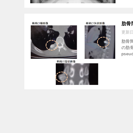
肋骨間
更新
肋骨間関
の肋骨
pseud