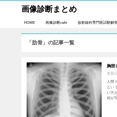
画像診断まとめ
HOME
画像診断cafe
放射線科専門医試験解
「肋骨」の記事一覧
胸部
更新
人間
とい
い方
何が写