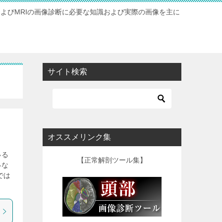
およびMRIの画像診断に必要な知識および実際の画像を主に
サイト検索
オススメリンク集
いる
【正常解剖ツール集】
いな
では